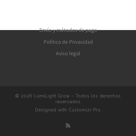
Envío y métodos de pago
Política de Privacidad
Aviso legal
© 2026
LumiLight Grow
–
Todos los derechos
reservados
Designed with
Customizr Pro