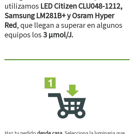
utilizamos
LED Citizen CLU048-1212,
Samsung LM281B+ y Osram Hyper
Red
, que llegan a superar en algunos
equipos los
3 µmol/J.
Haz tu pedido
desde casa
. Selecciona la luminaria que