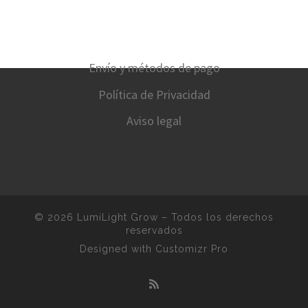
Envío y métodos de pago
Política de Privacidad
Aviso legal
© 2026
LumiLight Grow
–
Todos los derechos
reservados
Designed with
Customizr Pro