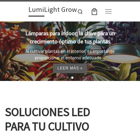
LumiLight Grow
Skip to content
Search
Menu
Lámparas para indoor: la clave para un
crecimiento óptimo de tus plantas
Al cultivar plantas en el interior, es importante
proporcionar el entorno adecuado ...
LEER MÁS »
SOLUCIONES LED
PARA TU CULTIVO