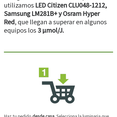
utilizamos
LED Citizen CLU048-1212,
Samsung LM281B+ y Osram Hyper
Red
, que llegan a superar en algunos
equipos los
3 µmol/J.
Haz tu pedido
desde casa
. Selecciona la luminaria que