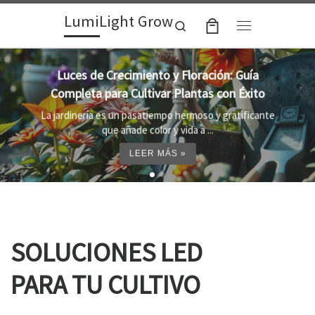
LumiLight Grow
Skip to content
Search
Menu
Lámparas para indoor: la clave para un
crecimiento óptimo de tus plantas
Al cultivar plantas en el interior, es importante
proporcionar el entorno adecuado ...
LEER MÁS »
SOLUCIONES LED
PARA TU CULTIVO