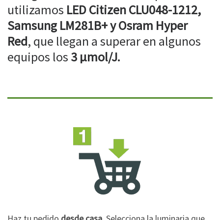
utilizamos
LED Citizen CLU048-1212,
Samsung LM281B+ y Osram Hyper
Red
, que llegan a superar en algunos
equipos los
3 µmol/J.
Haz tu pedido
desde casa
. Selecciona la luminaria que