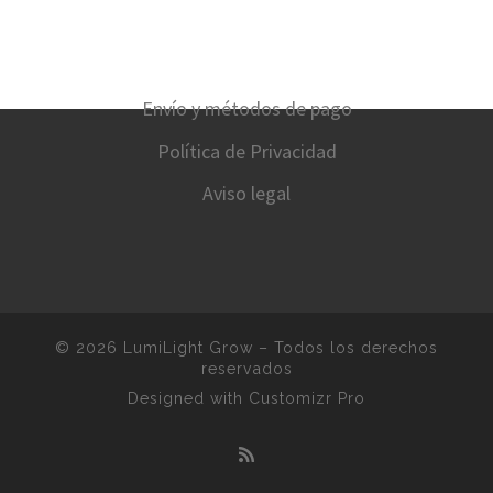
Envío y métodos de pago
Política de Privacidad
Aviso legal
© 2026
LumiLight Grow
–
Todos los derechos
reservados
Designed with
Customizr Pro