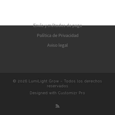
Envío y métodos de pago
Política de Privacidad
Aviso legal
© 2026
LumiLight Grow
–
Todos los derechos
reservados
Designed with
Customizr Pro