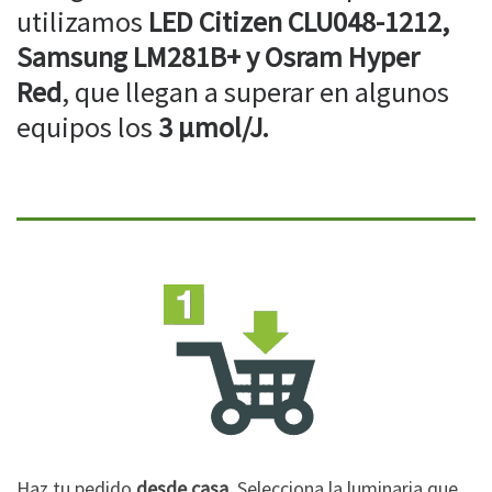
utilizamos
LED Citizen CLU048-1212,
Samsung LM281B+ y Osram Hyper
Red
, que llegan a superar en algunos
equipos los
3 µmol/J.
Haz tu pedido
desde casa
. Selecciona la luminaria que