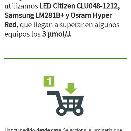
utilizamos
LED Citizen CLU048-1212,
Samsung LM281B+ y Osram Hyper
Red
, que llegan a superar en algunos
equipos los
3 µmol/J.
Haz tu pedido
desde casa
. Selecciona la luminaria que