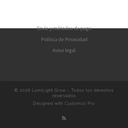
Envío y métodos de pago
Política de Privacidad
Aviso legal
© 2026
LumiLight Grow
–
Todos los derechos
reservados
Designed with
Customizr Pro