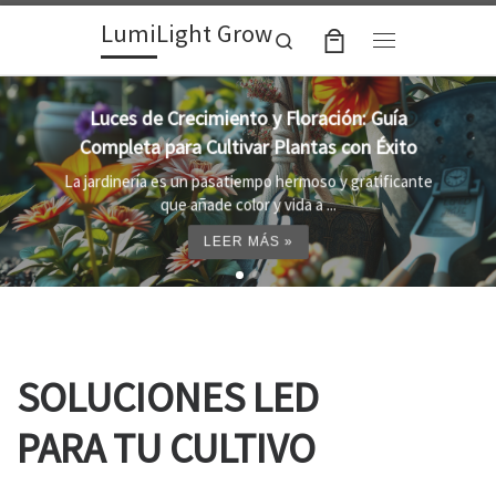
LumiLight Grow
Skip to content
Search
Menu
Lámparas para indoor: la clave para un
crecimiento óptimo de tus plantas
te
Al cultivar plantas en el interior, es importante
proporcionar el entorno adecuado ...
LEER MÁS »
SOLUCIONES LED
PARA TU CULTIVO