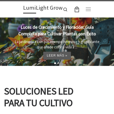
LumiLight Grow
Skip to content
Search
Menu
Lámparas para indoor: la clave para un
crecimiento óptimo de tus plantas
Al cultivar plantas en el interior, es importante
proporcionar el entorno adecuado ...
LEER MÁS »
SOLUCIONES LED
PARA TU CULTIVO