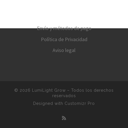
Envío y métodos de pago
Política de Privacidad
Aviso legal
© 2026
LumiLight Grow
–
Todos los derechos
reservados
Designed with
Customizr Pro