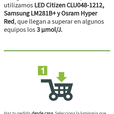
utilizamos
LED Citizen CLU048-1212,
Samsung LM281B+ y Osram Hyper
Red
, que llegan a superar en algunos
equipos los
3 µmol/J.
Haz tu pedido
desde casa
. Selecciona la luminaria que