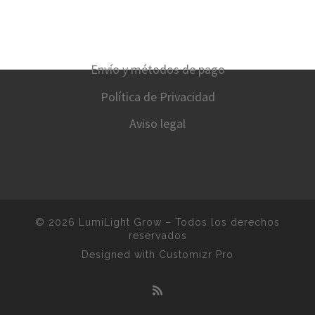
Envío y métodos de pago
Política de Privacidad
Aviso legal
© 2026
LumiLight Grow
–
Todos los derechos
reservados
Designed with
Customizr Pro