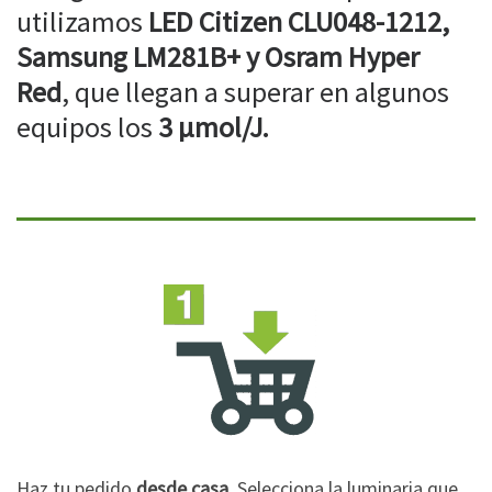
utilizamos
LED Citizen CLU048-1212,
Samsung LM281B+ y Osram Hyper
Red
, que llegan a superar en algunos
equipos los
3 µmol/J.
Haz tu pedido
desde casa
. Selecciona la luminaria que