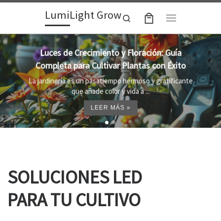
LumiLight Grow
Skip to content
Search
Menu
Lámparas para indoor: la clave para un
crecimiento óptimo de tus plantas
Al cultivar plantas en el interior, es importante
proporcionar el entorno adecuado ...
LEER MÁS »
SOLUCIONES LED
PARA TU CULTIVO