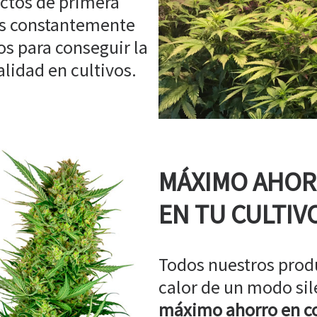
ctos de primera
os constantemente
s para conseguir la
idad en cultivos.
MÁXIMO AHO
EN TU CULTIV
Todos nuestros prod
calor de un modo sil
máximo ahorro en co