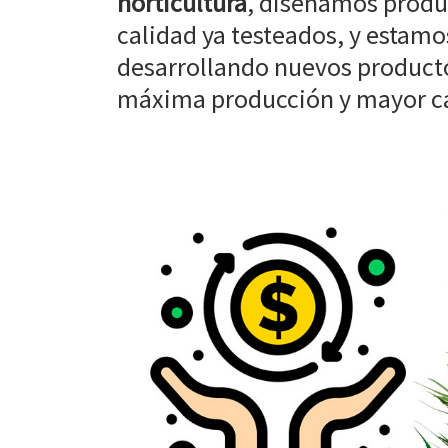
horticultura
, diseñamos produ
calidad ya testeados, y estam
desarrollando nuevos producto
máxima producción y mayor cal