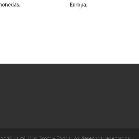
monedas.
Europa.
 2026
LumiLight Grow
–
Todos los derechos reservados