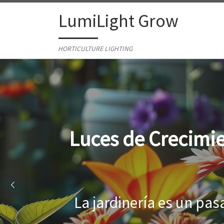
Skip to content
LumiLight Grow
HORTICULTURE LIGHTING
Lámparas para ind
Al cultivar plantas en 