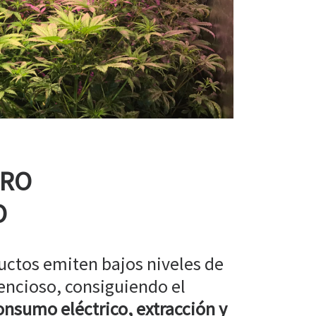
RRO
O
uctos emiten bajos niveles de
encioso, consiguiendo el
nsumo eléctrico, extracción y