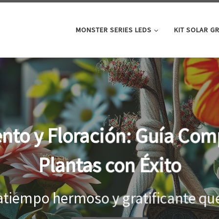
MONSTER SERIES LEDS
KIT SOLAR G
oor: la clave para un cre
tus plantas
el interior, es importante proporci
...