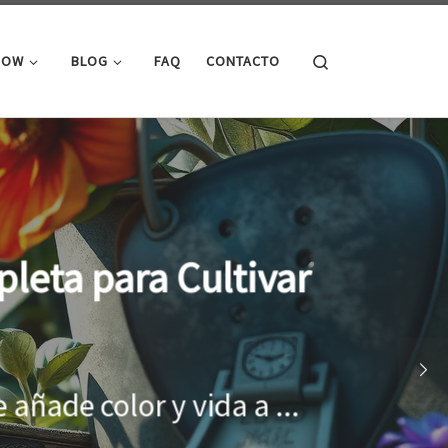
Search
ROW
BLOG
FAQ
CONTACTO
cimiento óptimo de
onar el entorno adecuado