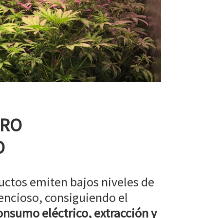
RRO
O
uctos emiten bajos niveles de
encioso, consiguiendo el
nsumo eléctrico, extracción y