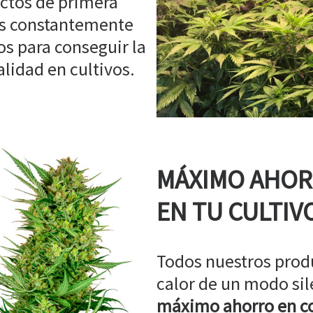
ctos de primera
os constantemente
s para conseguir la
idad en cultivos.
MÁXIMO AHO
EN TU CULTIV
Todos nuestros prod
calor de un modo sil
máximo ahorro en co