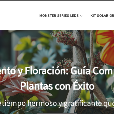
MONSTER SERIES LEDS
KIT SOLAR G
oor: la clave para un cre
tus plantas
el interior, es importante proporci
...