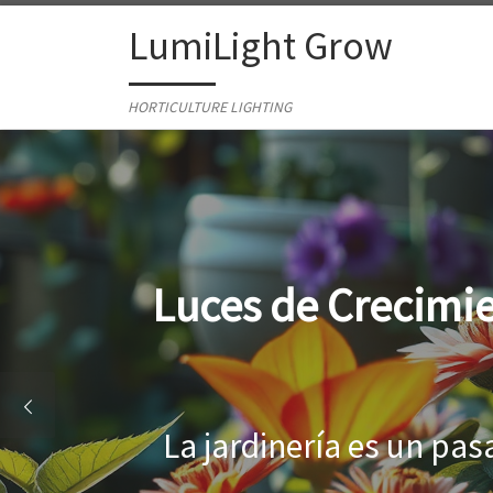
Skip to content
LumiLight Grow
HORTICULTURE LIGHTING
Lámparas para ind
Al cultivar plantas en 