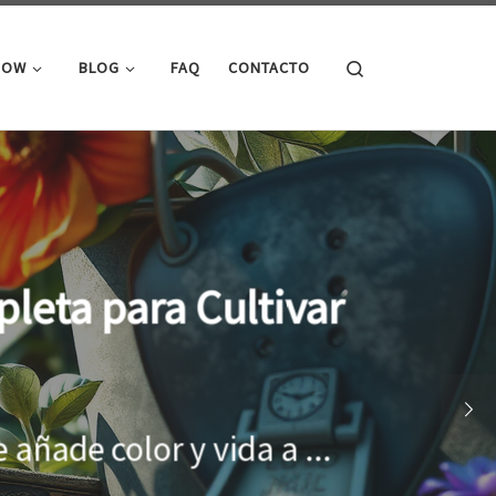
Search
ROW
BLOG
FAQ
CONTACTO
cimiento óptimo de
onar el entorno adecuado