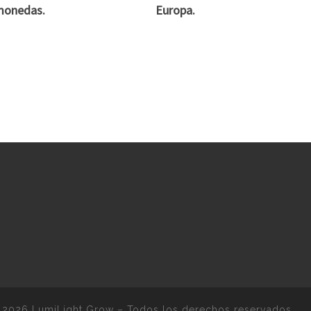
monedas.
Europa.
 2026
LumiLight Grow
–
Todos los derechos reservados