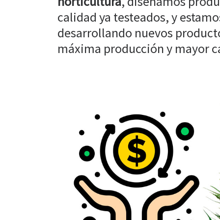
horticultura
, diseñamos produ
calidad ya testeados, y estam
desarrollando nuevos producto
máxima producción y mayor cal