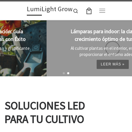
LumiLight Grow
Skip to content
Search
Menu
Lámparas para indoor: la clave para un
crecimiento óptimo de tus plantas
Al cultivar plantas en el interior, es importante
proporcionar el entorno adecuado ...
LEER MÁS »
SOLUCIONES LED
PARA TU CULTIVO