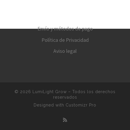
Envío y métodos de pago
Política de Privacidad
Aviso legal
© 2026
LumiLight Grow
–
Todos los derechos
reservados
Designed with
Customizr Pro