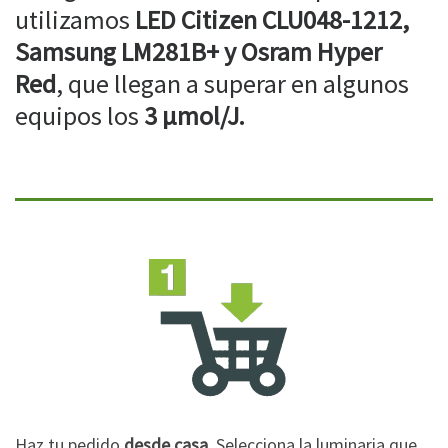
utilizamos
LED Citizen CLU048-1212,
Samsung LM281B+ y Osram Hyper
Red
, que llegan a superar en algunos
equipos los
3 µmol/J.
Haz tu pedido
desde casa
. Selecciona la luminaria que