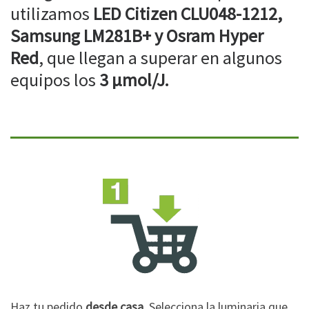
utilizamos
LED Citizen CLU048-1212,
Samsung LM281B+ y Osram Hyper
Red
, que llegan a superar en algunos
equipos los
3 µmol/J.
Haz tu pedido
desde casa
. Selecciona la luminaria que