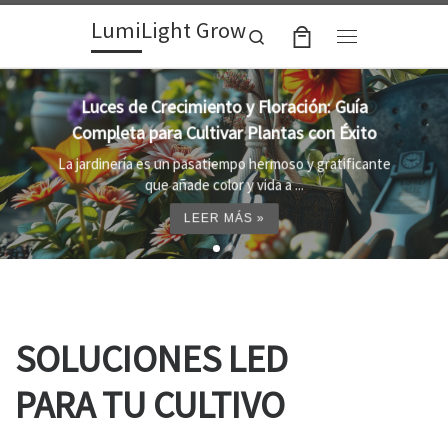
LumiLight Grow
Skip to content
Search
Menu
Lámparas para indoor: la clave para un
crecimiento óptimo de tus plantas
Al cultivar plantas en el interior, es importante
proporcionar el entorno adecuado ...
LEER MÁS »
SOLUCIONES LED
PARA TU CULTIVO