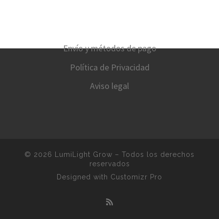
Envío y métodos de pago
Política de Privacidad
Aviso legal
© 2026
LumiLight Grow
–
Todos los derechos
reservados
Designed with
Customizr Pro