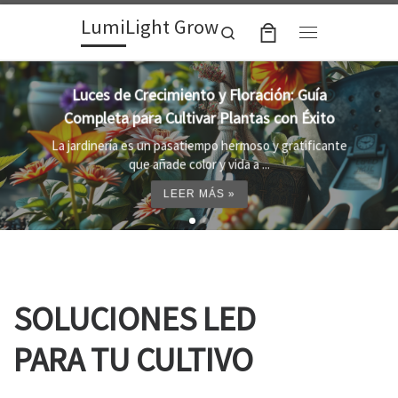
LumiLight Grow
Skip to content
Search
Menu
Lámparas para indoor: la clave para un
crecimiento óptimo de tus plantas
Al cultivar plantas en el interior, es importante
proporcionar el entorno adecuado ...
LEER MÁS »
SOLUCIONES LED
PARA TU CULTIVO