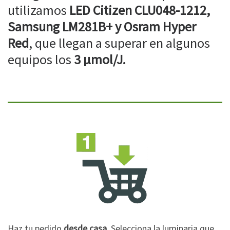
utilizamos
LED Citizen CLU048-1212,
Samsung LM281B+ y Osram Hyper
Red
, que llegan a superar en algunos
equipos los
3 µmol/J.
Haz tu pedido
desde casa
. Selecciona la luminaria que