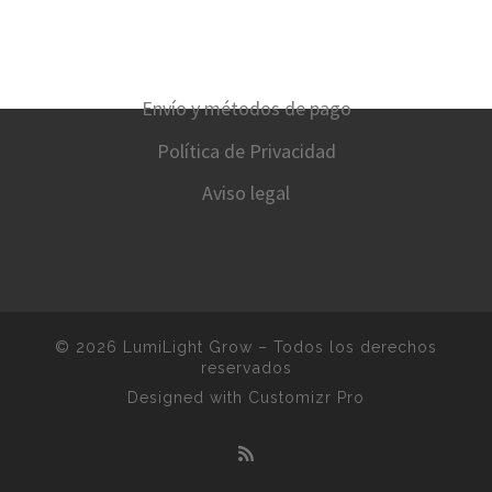
Envío y métodos de pago
Política de Privacidad
Aviso legal
© 2026
LumiLight Grow
–
Todos los derechos
reservados
Designed with
Customizr Pro