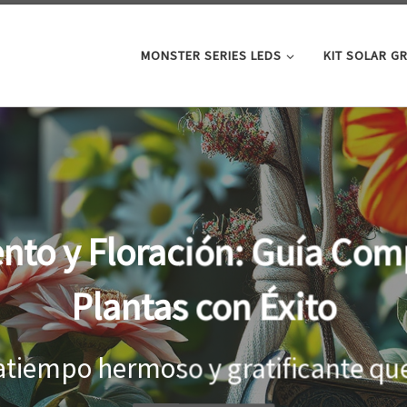
MONSTER SERIES LEDS
KIT SOLAR G
oor: la clave para un cre
tus plantas
el interior, es importante proporci
...