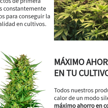
ctos de primera
os constantemente
s para conseguir la
idad en cultivos.
MÁXIMO AHO
EN TU CULTIV
Todos nuestros prod
calor de un modo sil
máximo ahorro en co