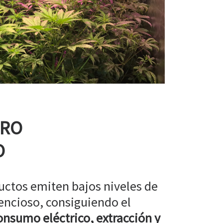
RRO
O
uctos emiten bajos niveles de
encioso, consiguiendo el
nsumo eléctrico, extracción y