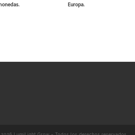
monedas.
Europa.
 2026
LumiLight Grow
–
Todos los derechos reservados