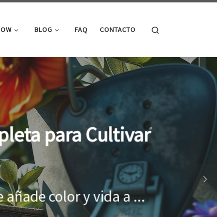
Search
ROW
BLOG
FAQ
CONTACTO
cimiento óptimo de
onar el entorno adecuado