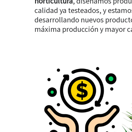
horticultura
, diseñamos produ
calidad ya testeados, y estam
desarrollando nuevos producto
máxima producción y mayor cal