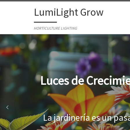
Skip to content
LumiLight Grow
HORTICULTURE LIGHTING
Lámparas para ind
Al cultivar plantas en 