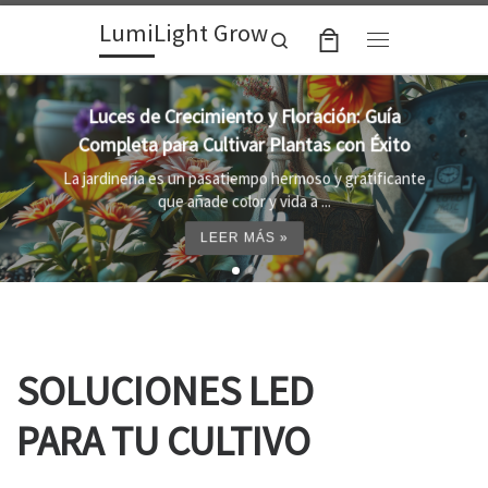
LumiLight Grow
Skip to content
Search
Menu
Lámparas para indoor: la clave para un
crecimiento óptimo de tus plantas
e
Al cultivar plantas en el interior, es importante
proporcionar el entorno adecuado ...
LEER MÁS »
SOLUCIONES LED
PARA TU CULTIVO