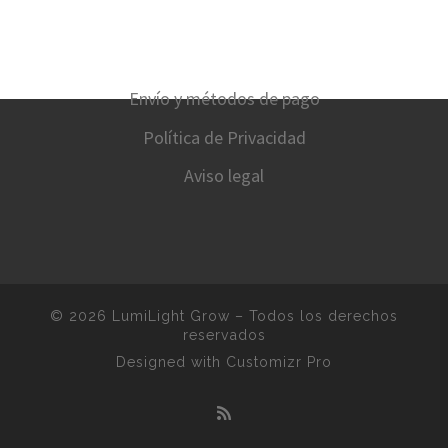
Envío y métodos de pago
Política de Privacidad
Aviso legal
© 2026
LumiLight Grow
–
Todos los derechos
reservados
Designed with
Customizr Pro