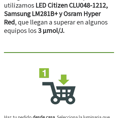
utilizamos
LED Citizen CLU048-1212,
Samsung LM281B+ y Osram Hyper
Red
, que llegan a superar en algunos
equipos los
3 µmol/J.
Haz tu pedido
desde casa
. Selecciona la luminaria que