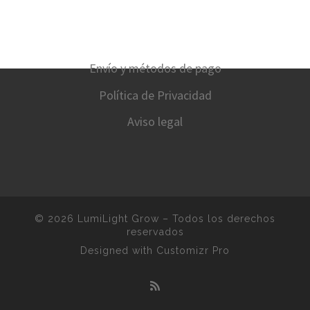
Envío y métodos de pago
Política de Privacidad
Aviso legal
© 2026
LumiLight Grow
–
Todos los derechos
reservados
Designed with
Customizr Pro