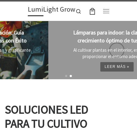
LumiLight Grow
Skip to content
Search
Menu
Lámparas para indoor: la clave para un
crecimiento óptimo de tus plantas
Al cultivar plantas en el interior, es importante
proporcionar el entorno adecuado ...
LEER MÁS »
SOLUCIONES LED
PARA TU CULTIVO