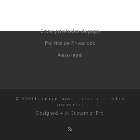
Envío y métodos de pago
Política de Privacidad
Aviso legal
© 2026
LumiLight Grow
–
Todos los derechos
reservados
Designed with
Customizr Pro