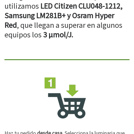
utilizamos
LED Citizen CLU048-1212,
Samsung LM281B+ y Osram Hyper
Red
, que llegan a superar en algunos
equipos los
3 µmol/J.
Haz tu pedido
desde casa
. Selecciona la luminaria que