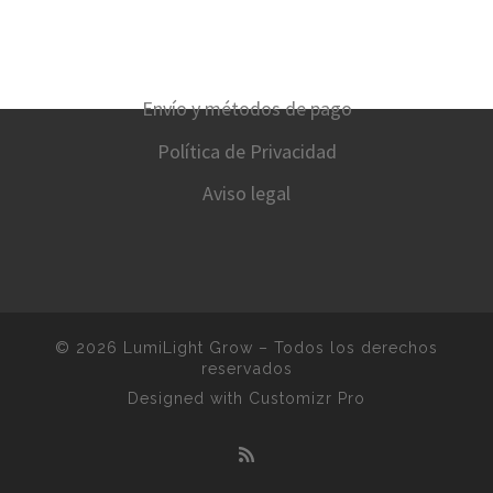
Envío y métodos de pago
Política de Privacidad
Aviso legal
© 2026
LumiLight Grow
–
Todos los derechos
reservados
Designed with
Customizr Pro