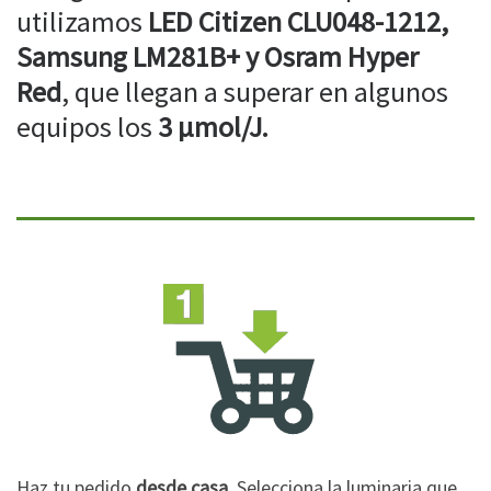
utilizamos
LED Citizen CLU048-1212,
Samsung LM281B+ y Osram Hyper
Red
, que llegan a superar en algunos
equipos los
3 µmol/J.
Haz tu pedido
desde casa
. Selecciona la luminaria que