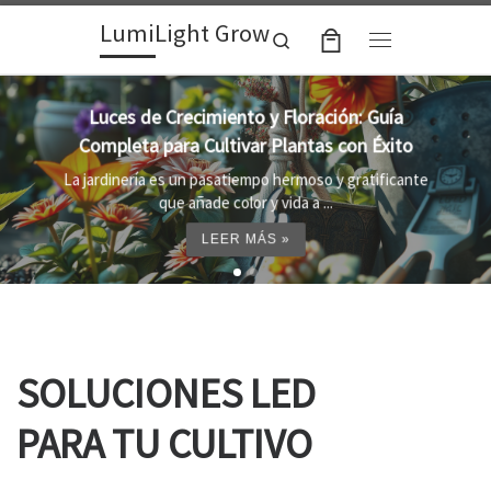
LumiLight Grow
Skip to content
Search
Menu
Lámparas para indoor: la clave para un
crecimiento óptimo de tus plantas
Al cultivar plantas en el interior, es importante
proporcionar el entorno adecuado ...
LEER MÁS »
SOLUCIONES LED
PARA TU CULTIVO