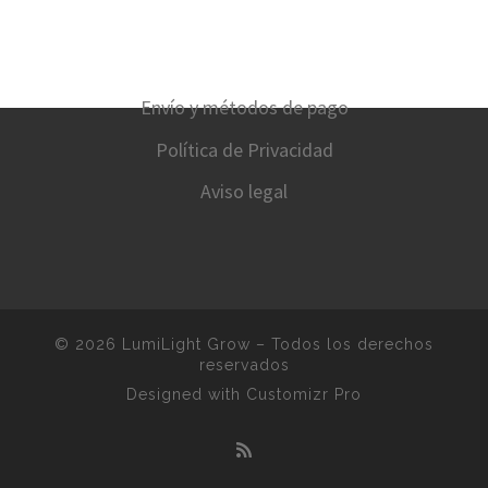
Envío y métodos de pago
Política de Privacidad
Aviso legal
© 2026
LumiLight Grow
–
Todos los derechos
reservados
Designed with
Customizr Pro