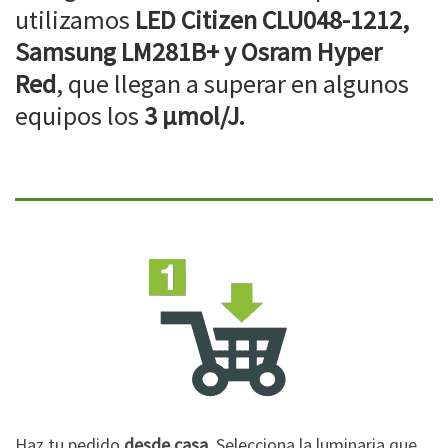
utilizamos
LED Citizen CLU048-1212,
Samsung LM281B+ y Osram Hyper
Red
, que llegan a superar en algunos
equipos los
3 µmol/J.
Haz tu pedido
desde casa
. Selecciona la luminaria que