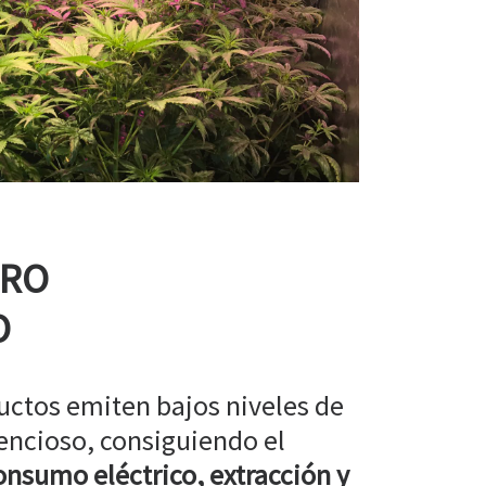
RRO
O
uctos emiten bajos niveles de
encioso, consiguiendo el
nsumo eléctrico, extracción y