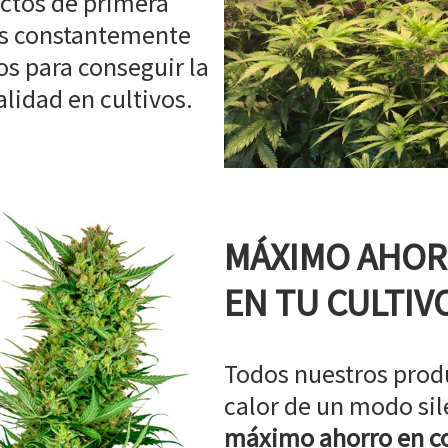
ctos de primera
os constantemente
s para conseguir la
idad en cultivos.
MÁXIMO AHO
EN TU CULTIV
Todos nuestros prod
calor de un modo sil
máximo ahorro en co