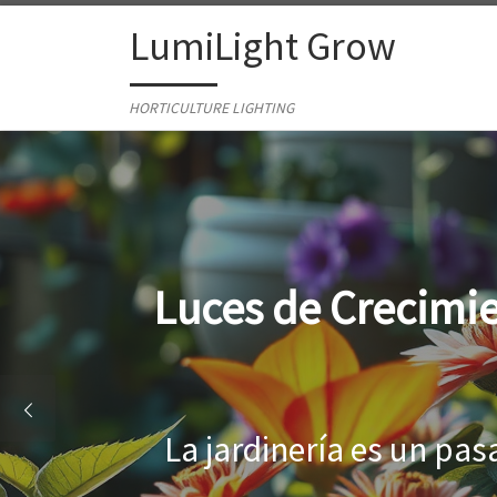
Skip to content
LumiLight Grow
HORTICULTURE LIGHTING
Lámparas para ind
Al cultivar plantas en 