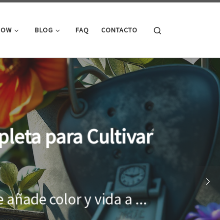
Search
ROW
BLOG
FAQ
CONTACTO
cimiento óptimo de
onar el entorno adecuado