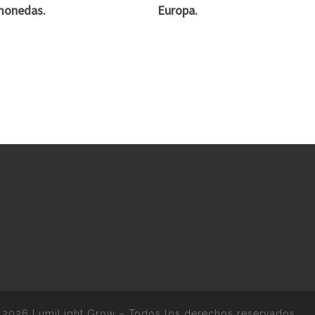
monedas.
Europa.
 2026
LumiLight Grow
–
Todos los derechos reservados