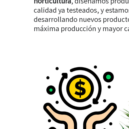
horticultura
, diseñamos produ
calidad ya testeados, y estam
desarrollando nuevos producto
máxima producción y mayor cal