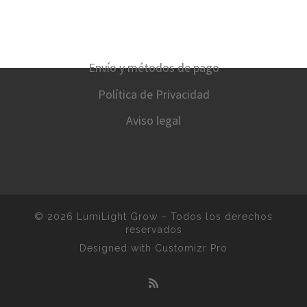
Envío y métodos de pago
Política de Privacidad
Aviso legal
© 2026
LumiLight Grow
–
Todos los derechos
reservados
Designed with
Customizr Pro