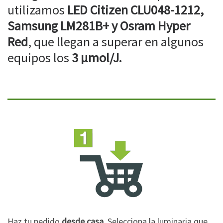
utilizamos
LED Citizen CLU048-1212,
Samsung LM281B+ y Osram Hyper
Red
, que llegan a superar en algunos
equipos los
3 µmol/J.
Haz tu pedido
desde casa
. Selecciona la luminaria que