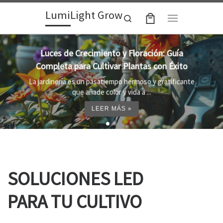
LumiLight Grow
Skip to content
Search
Menu
Lámparas para indoor: la clave para un
crecimiento óptimo de tus plantas
Al cultivar plantas en el interior, es importante
proporcionar el entorno adecuado ...
LEER MÁS »
SOLUCIONES LED
PARA TU CULTIVO