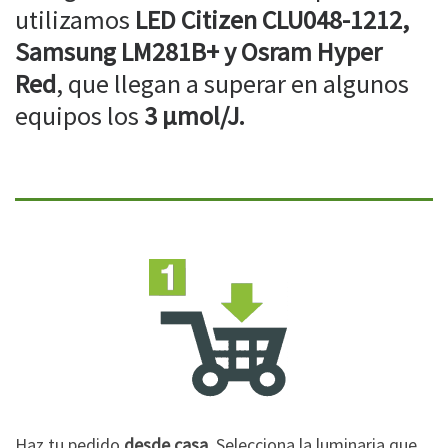
utilizamos
LED Citizen CLU048-1212,
Samsung LM281B+ y Osram Hyper
Red
, que llegan a superar en algunos
equipos los
3 µmol/J.
Haz tu pedido
desde casa
. Selecciona la luminaria que