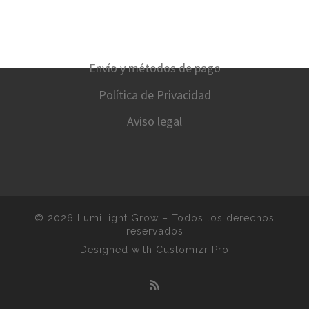
Envío y métodos de pago
Política de Privacidad
Aviso legal
© 2026
LumiLight Grow
–
Todos los derechos
reservados
Designed with
Customizr Pro