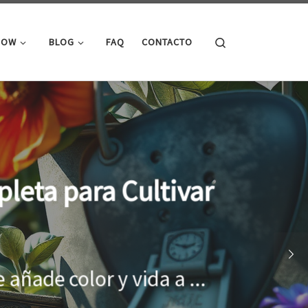
Search
ROW
BLOG
FAQ
CONTACTO
cimiento óptimo de
onar el entorno adecuado