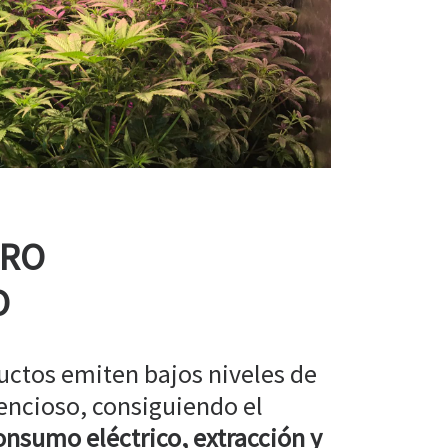
RRO
O
uctos emiten bajos niveles de
encioso, consiguiendo el
nsumo eléctrico, extracción y