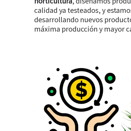
horticultura
, diseñamos produ
calidad ya testeados, y estam
desarrollando nuevos producto
máxima producción y mayor cal