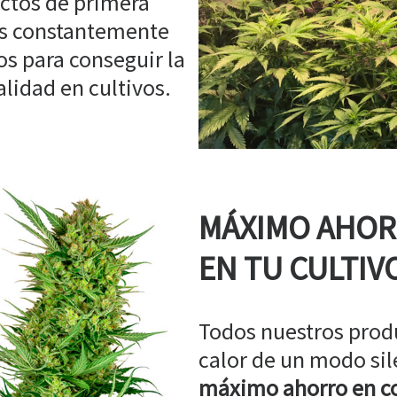
ctos de primera
os constantemente
s para conseguir la
idad en cultivos.
MÁXIMO AHO
EN TU CULTIV
Todos nuestros prod
calor de un modo sil
máximo ahorro en co