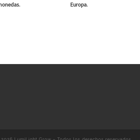
monedas.
Europa.
 2026
LumiLight Grow
–
Todos los derechos reservados