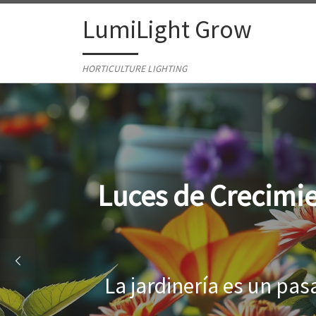
Skip to content
LumiLight Grow
HORTICULTURE LIGHTING
Lámparas para ind
Al cultivar plantas en 