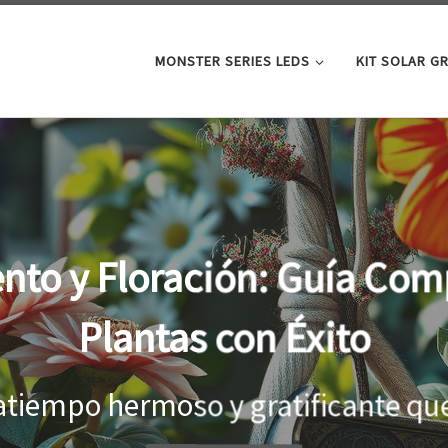
MONSTER SERIES LEDS
KIT SOLAR G
oor: la clave para un cre
tus plantas
el interior, es importante proporci
...