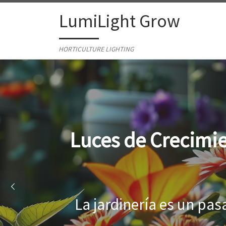
Skip to content
LumiLight Grow
HORTICULTURE LIGHTING
Lámparas para ind
Al cultivar plantas en 