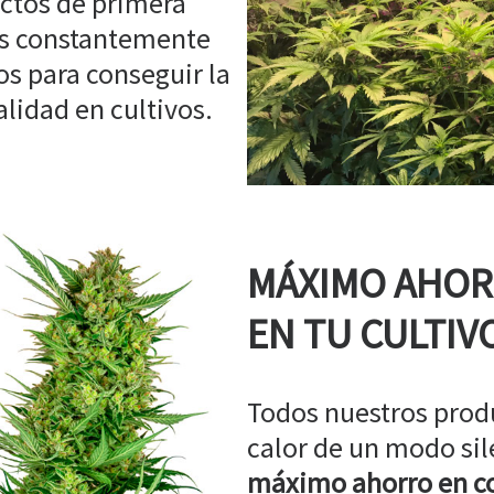
ctos de primera
os constantemente
s para conseguir la
idad en cultivos.
MÁXIMO AHO
EN TU CULTIV
Todos nuestros prod
calor de un modo sil
máximo ahorro en co