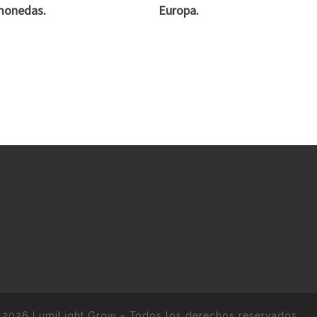
monedas.
Europa.
 2026
LumiLight Grow
–
Todos los derechos reservados