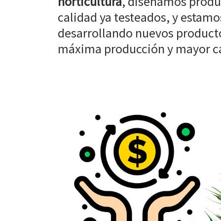
horticultura
, diseñamos produ
calidad ya testeados, y estam
desarrollando nuevos producto
máxima producción y mayor cal