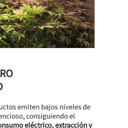
RRO
O
uctos emiten bajos niveles de
encioso, consiguiendo el
nsumo eléctrico, extracción y