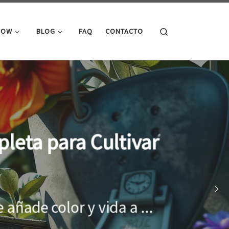
Search
ROW
BLOG
FAQ
CONTACTO
cimiento óptimo de
onar el entorno adecuado