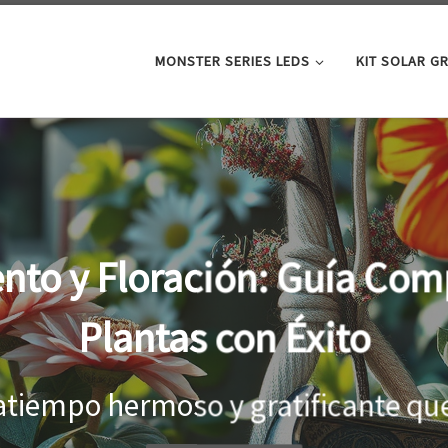
MONSTER SERIES LEDS
KIT SOLAR G
oor: la clave para un cre
tus plantas
el interior, es importante proporci
...