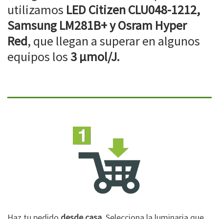
utilizamos
LED Citizen CLU048-1212,
Samsung LM281B+ y Osram Hyper
Red
, que llegan a superar en algunos
equipos los
3 µmol/J.
Haz tu pedido
desde casa
. Selecciona la luminaria que