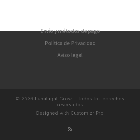
Envío y métodos de pago
Política de Privacidad
Aviso legal
© 2026
LumiLight Grow
–
Todos los derechos
reservados
Designed with
Customizr Pro