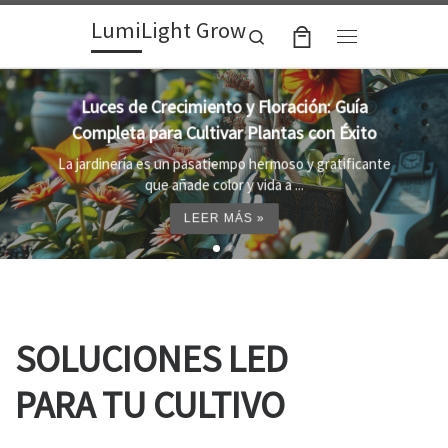
LumiLight Grow
Skip to content
Search
Menu
Lámparas para indoor: la clave para un
crecimiento óptimo de tus plantas
Al cultivar plantas en el interior, es importante
proporcionar el entorno adecuado ...
LEER MÁS »
SOLUCIONES LED
PARA TU CULTIVO