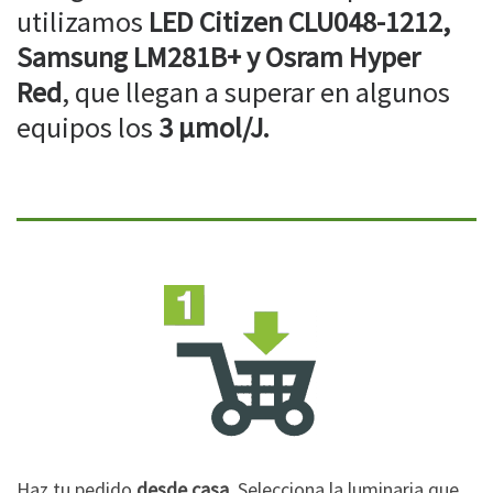
utilizamos
LED Citizen CLU048-1212,
Samsung LM281B+ y Osram Hyper
Red
, que llegan a superar en algunos
equipos los
3 µmol/J.
Haz tu pedido
desde casa
. Selecciona la luminaria que