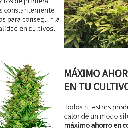
ctos de primera
os constantemente
s para conseguir la
idad en cultivos.
MÁXIMO AHO
EN TU CULTIV
Todos nuestros prod
calor de un modo sil
máximo ahorro en co