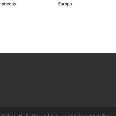
monedas.
Europa.
 2026
LumiLight Grow
–
Todos los derechos reservados