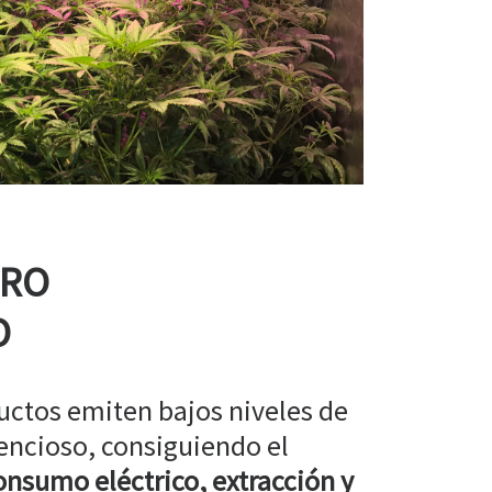
RRO
O
uctos emiten bajos niveles de
encioso, consiguiendo el
nsumo eléctrico, extracción y