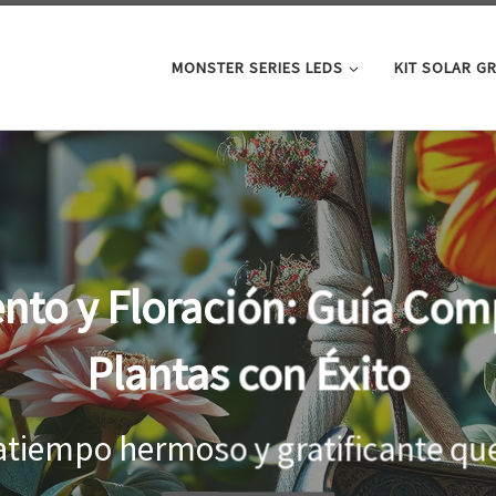
MONSTER SERIES LEDS
KIT SOLAR G
oor: la clave para un cre
tus plantas
el interior, es importante proporci
...