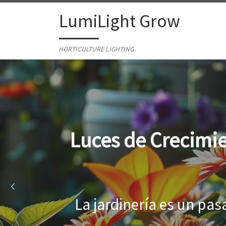
Skip to content
LumiLight Grow
HORTICULTURE LIGHTING
Lámparas para ind
Al cultivar plantas en 