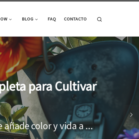
Search
ROW
BLOG
FAQ
CONTACTO
cimiento óptimo de
onar el entorno adecuado