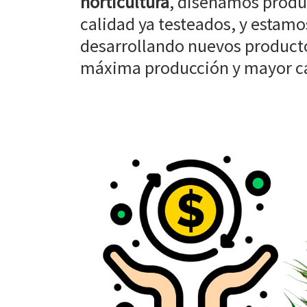
horticultura
, diseñamos produ
calidad ya testeados, y estam
desarrollando nuevos producto
máxima producción y mayor cal