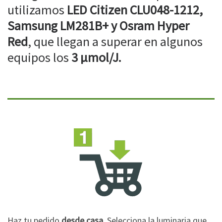
utilizamos
LED Citizen CLU048-1212,
Samsung LM281B+ y Osram Hyper
Red
, que llegan a superar en algunos
equipos los
3 µmol/J.
Haz tu pedido
desde casa
. Selecciona la luminaria que