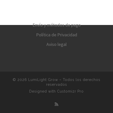
Envío y métodos de pago
Política de Privacidad
Aviso legal
© 2026
LumiLight Grow
–
Todos los derechos
reservados
Designed with
Customizr Pro