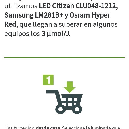
utilizamos
LED Citizen CLU048-1212,
Samsung LM281B+ y Osram Hyper
Red
, que llegan a superar en algunos
equipos los
3 µmol/J.
Haz tu pedido
desde casa
. Selecciona la luminaria que