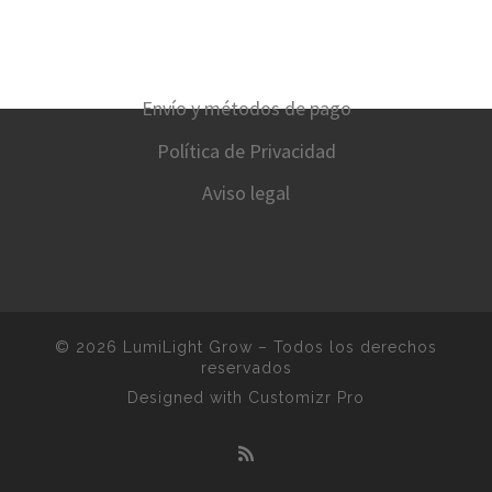
Envío y métodos de pago
Política de Privacidad
Aviso legal
© 2026
LumiLight Grow
–
Todos los derechos
reservados
Designed with
Customizr Pro