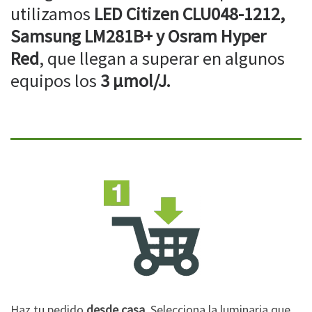
utilizamos
LED Citizen CLU048-1212,
Samsung LM281B+ y Osram Hyper
Red
, que llegan a superar en algunos
equipos los
3 µmol/J.
Haz tu pedido
desde casa
. Selecciona la luminaria que