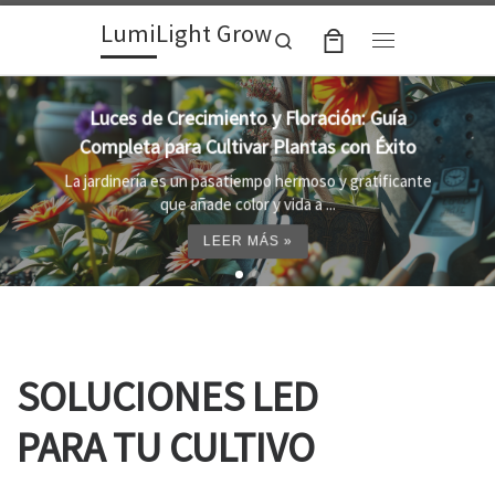
LumiLight Grow
Skip to content
Search
Menu
Lámparas para indoor: la clave para un
crecimiento óptimo de tus plantas
Al cultivar plantas en el interior, es importante
proporcionar el entorno adecuado ...
LEER MÁS »
SOLUCIONES LED
PARA TU CULTIVO