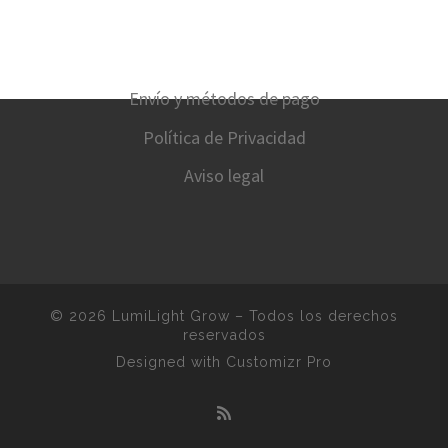
Envío y métodos de pago
Política de Privacidad
Aviso legal
© 2026
LumiLight Grow
–
Todos los derechos
reservados
Designed with
Customizr Pro