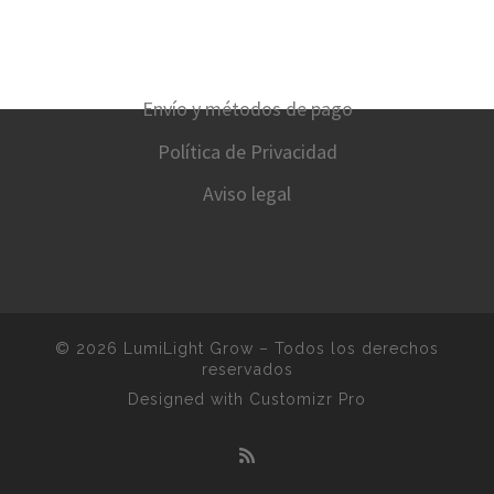
Envío y métodos de pago
Política de Privacidad
Aviso legal
© 2026
LumiLight Grow
–
Todos los derechos
reservados
Designed with
Customizr Pro