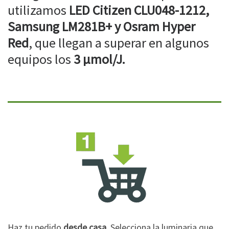
utilizamos
LED Citizen CLU048-1212,
Samsung LM281B+ y Osram Hyper
Red
, que llegan a superar en algunos
equipos los
3 µmol/J.
Haz tu pedido
desde casa
. Selecciona la luminaria que