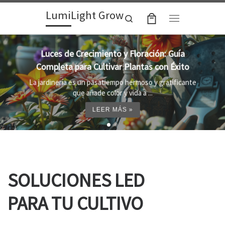
LumiLight Grow
Skip to content
Search
Menu
Lámparas para indoor: la clave para un
crecimiento óptimo de tus plantas
Al cultivar plantas en el interior, es importante
proporcionar el entorno adecuado ...
LEER MÁS »
SOLUCIONES LED
PARA TU CULTIVO