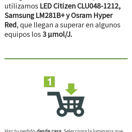
utilizamos
LED Citizen CLU048-1212,
Samsung LM281B+ y Osram Hyper
Red
, que llegan a superar en algunos
equipos los
3 µmol/J.
Haz tu pedido
desde casa
. Selecciona la luminaria que