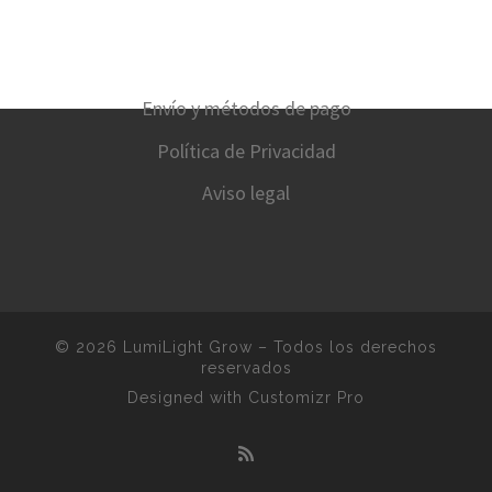
Envío y métodos de pago
Política de Privacidad
Aviso legal
© 2026
LumiLight Grow
–
Todos los derechos
reservados
Designed with
Customizr Pro