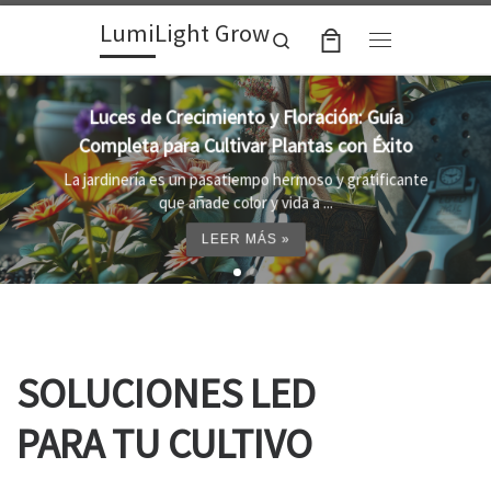
LumiLight Grow
Skip to content
Search
Menu
Lámparas para indoor: la clave para un
crecimiento óptimo de tus plantas
Al cultivar plantas en el interior, es importante
proporcionar el entorno adecuado ...
LEER MÁS »
SOLUCIONES LED
PARA TU CULTIVO