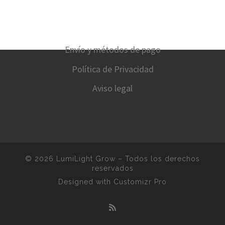
Envío y métodos de pago
Política de Privacidad
Aviso legal
© 2026
LumiLight Grow
–
Todos los derechos
reservados
Designed with
Customizr Pro