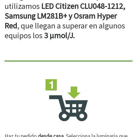
utilizamos
LED Citizen CLU048-1212,
Samsung LM281B+ y Osram Hyper
Red
, que llegan a superar en algunos
equipos los
3 µmol/J.
Haz tu pedido
desde casa
. Selecciona la luminaria que