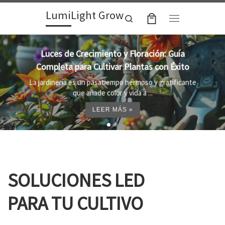
LumiLight Grow
Skip to content
Search
Menu
Lámparas para indoor: la clave para un
crecimiento óptimo de tus plantas
e
Al cultivar plantas en el interior, es importante
proporcionar el entorno adecuado ...
LEER MÁS »
SOLUCIONES LED
PARA TU CULTIVO