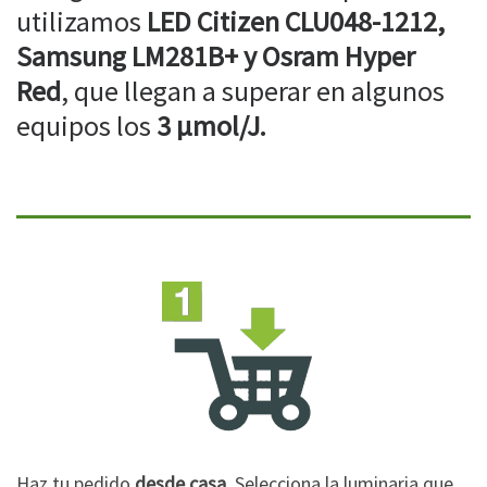
utilizamos
LED Citizen CLU048-1212,
Samsung LM281B+ y Osram Hyper
Red
, que llegan a superar en algunos
equipos los
3 µmol/J.
Haz tu pedido
desde casa
. Selecciona la luminaria que