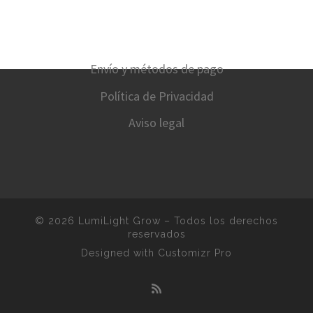
Envío y métodos de pago
Política de Privacidad
Aviso legal
© 2026
LumiLight Grow
–
Todos los derechos
reservados
Designed with
Customizr Pro