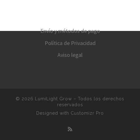
Envío y métodos de pago
Política de Privacidad
Aviso legal
© 2026
LumiLight Grow
–
Todos los derechos
reservados
Designed with
Customizr Pro