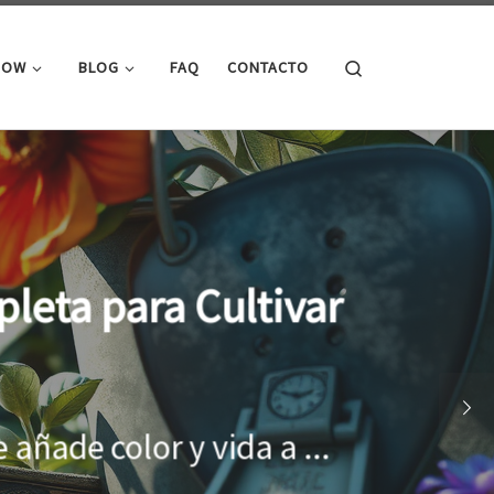
Search
ROW
BLOG
FAQ
CONTACTO
cimiento óptimo de
onar el entorno adecuado