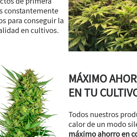
ctos de primera
os constantemente
s para conseguir la
idad en cultivos.
MÁXIMO AHO
EN TU CULTIV
Todos nuestros prod
calor de un modo sil
máximo ahorro en co