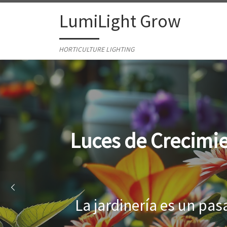
Skip to content
LumiLight Grow
HORTICULTURE LIGHTING
Lámparas para ind
Al cultivar plantas en 