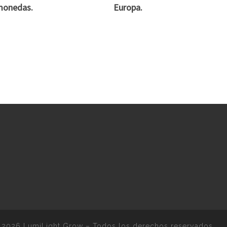
monedas.
Europa.
 2026
LumiLight Grow
–
Todos los derechos reservados