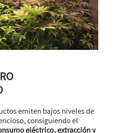
RRO
O
uctos emiten bajos niveles de
encioso, consiguiendo el
nsumo eléctrico, extracción y