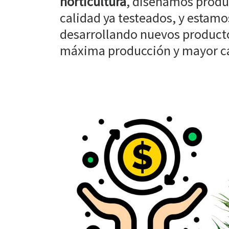
horticultura
, diseñamos produ
calidad ya testeados, y estam
desarrollando nuevos producto
máxima producción y mayor cal