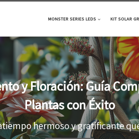
MONSTER SERIES LEDS
KIT SOLAR G
oor: la clave para un cre
tus plantas
el interior, es importante proporci
...