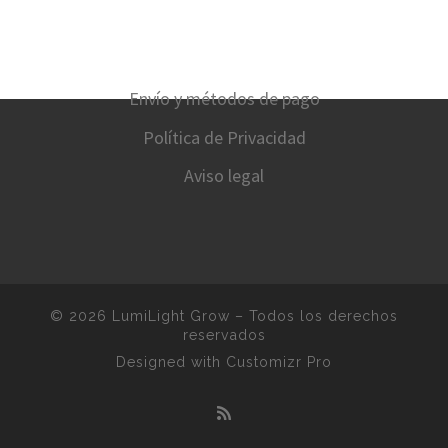
Envío y métodos de pago
Política de Privacidad
Aviso legal
© 2026
LumiLight Grow
–
Todos los derechos
reservados
Designed with
Customizr Pro