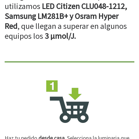
utilizamos
LED Citizen CLU048-1212,
Samsung LM281B+ y Osram Hyper
Red
, que llegan a superar en algunos
equipos los
3 µmol/J.
Haz tu pedido
desde casa
. Selecciona la luminaria que