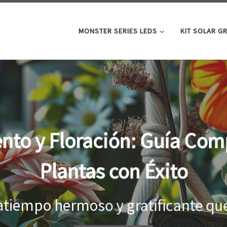
MONSTER SERIES LEDS
KIT SOLAR G
oor: la clave para un cre
tus plantas
el interior, es importante proporci
...