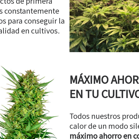
ctos de primera
os constantemente
s para conseguir la
idad en cultivos.
MÁXIMO AHO
EN TU CULTIV
Todos nuestros prod
calor de un modo sil
máximo ahorro en co