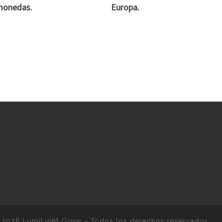
monedas.
Europa.
 2026
LumiLight Grow
–
Todos los derechos reservados