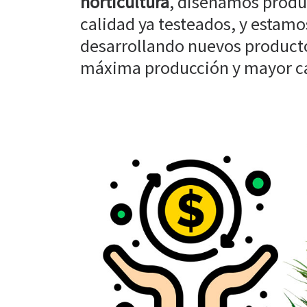
horticultura
, diseñamos produ
calidad ya testeados, y estam
desarrollando nuevos producto
máxima producción y mayor cal