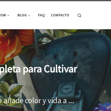
Search
ROW
BLOG
FAQ
CONTACTO
cimiento óptimo de
onar el entorno adecuado