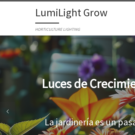
Skip to content
LumiLight Grow
HORTICULTURE LIGHTING
Lámparas para ind
Al cultivar plantas en 