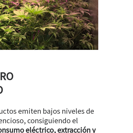
RRO
O
uctos emiten bajos niveles de
encioso, consiguiendo el
nsumo eléctrico, extracción y