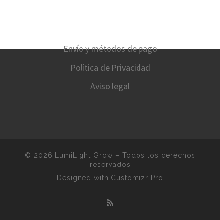
Envío y métodos de pago
Política de Privacidad
Aviso legal
© 2026
LumiLight Grow
–
Todos los derechos
reservados
Designed with
Customizr Pro