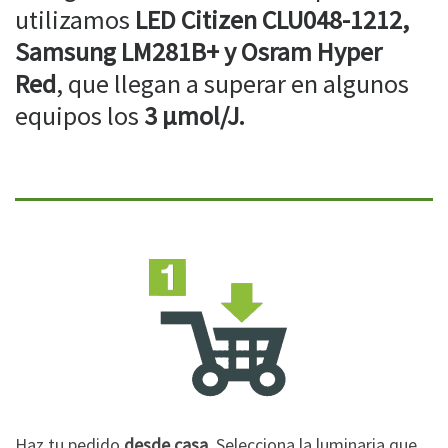
utilizamos
LED Citizen CLU048-1212,
Samsung LM281B+ y Osram Hyper
Red
, que llegan a superar en algunos
equipos los
3 µmol/J.
Haz tu pedido
desde casa
. Selecciona la luminaria que