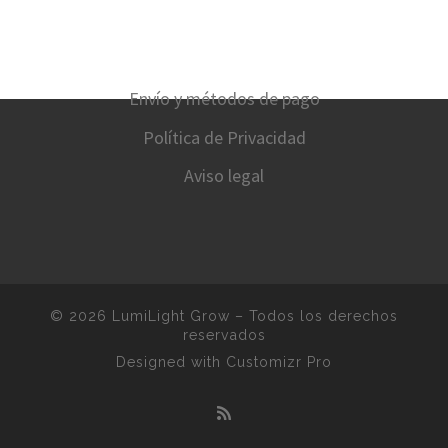
Envío y métodos de pago
Política de Privacidad
Aviso legal
© 2026
LumiLight Grow
–
Todos los derechos
reservados
Designed with
Customizr Pro