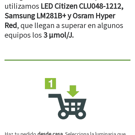
utilizamos
LED Citizen CLU048-1212,
Samsung LM281B+ y Osram Hyper
Red
, que llegan a superar en algunos
equipos los
3 µmol/J.
Haz tu pedido
desde casa
. Selecciona la luminaria que