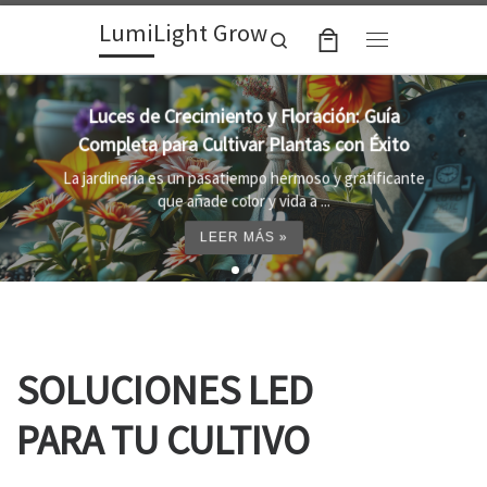
LumiLight Grow
Skip to content
Search
Menu
Lámparas para indoor: la clave para un
crecimiento óptimo de tus plantas
Al cultivar plantas en el interior, es importante
proporcionar el entorno adecuado ...
LEER MÁS »
SOLUCIONES LED
PARA TU CULTIVO