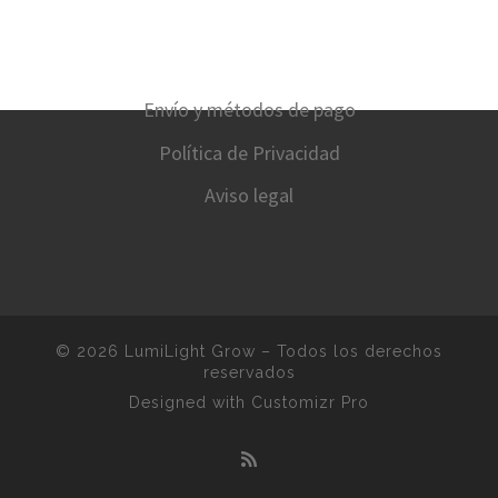
Envío y métodos de pago
Política de Privacidad
Aviso legal
© 2026
LumiLight Grow
–
Todos los derechos
reservados
Designed with
Customizr Pro