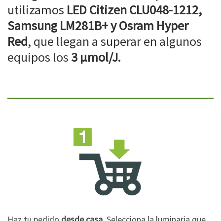
utilizamos
LED Citizen CLU048-1212,
Samsung LM281B+ y Osram Hyper
Red
, que llegan a superar en algunos
equipos los
3 µmol/J.
Haz tu pedido
desde casa
. Selecciona la luminaria que