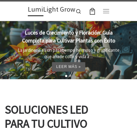
LumiLight Grow
Skip to content
Search
Menu
Lámparas para indoor: la clave para un
crecimiento óptimo de tus plantas
Al cultivar plantas en el interior, es importante
proporcionar el entorno adecuado ...
LEER MÁS »
SOLUCIONES LED
PARA TU CULTIVO