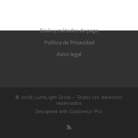
Envío y métodos de pago
Política de Privacidad
Aviso legal
© 2026
LumiLight Grow
–
Todos los derechos
reservados
Designed with
Customizr Pro