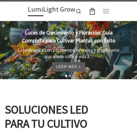
LumiLight Grow
Skip to content
Search
Menu
Guía
Lámparas para indoor: la clave par
Éxito
crecimiento óptimo de tus plant
ificante
Al cultivar plantas en el interior, es impor
proporcionar el entorno adecuado ...
LEER MÁS »
SOLUCIONES LED
PARA TU CULTIVO