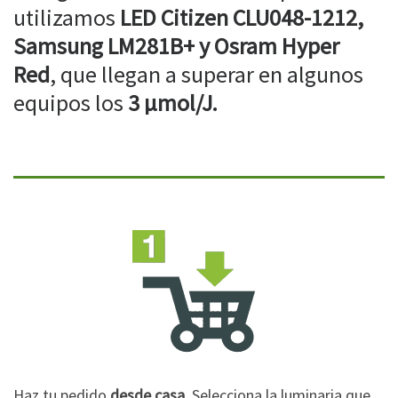
utilizamos
LED Citizen CLU048-1212,
Samsung LM281B+ y Osram Hyper
Red
, que llegan a superar en algunos
equipos los
3 µmol/J.
Haz tu pedido
desde casa
. Selecciona la luminaria que