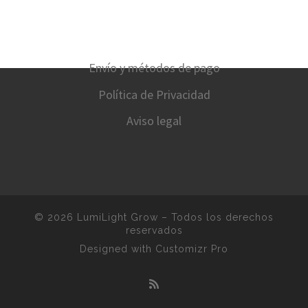
Envío y métodos de pago
Política de Privacidad
Aviso legal
© 2026
LumiLight Grow
–
Todos los derechos
reservados
Designed with
Customizr Pro