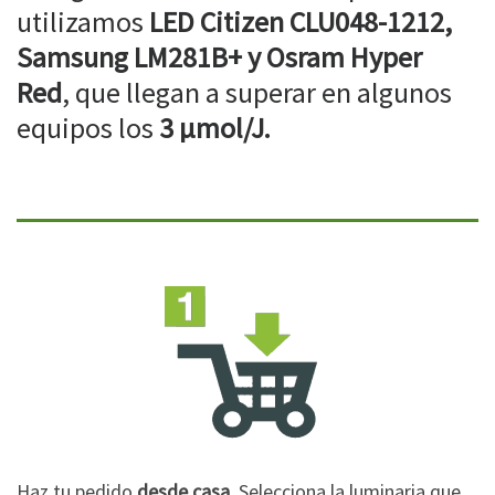
utilizamos
LED Citizen CLU048-1212,
Samsung LM281B+ y Osram Hyper
Red
, que llegan a superar en algunos
equipos los
3 µmol/J.
Haz tu pedido
desde casa
. Selecciona la luminaria que