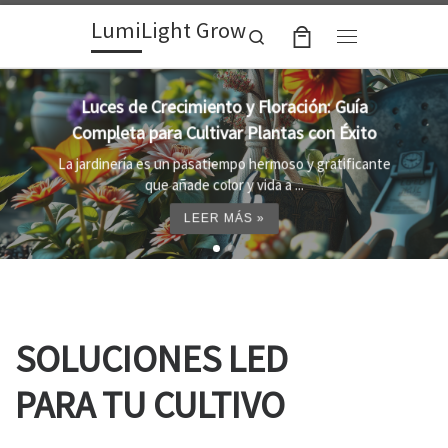
LumiLight Grow
Skip to content
Search
Menu
Lámparas para indoor: la clave para un
crecimiento óptimo de tus plantas
e
Al cultivar plantas en el interior, es importante
proporcionar el entorno adecuado ...
LEER MÁS »
SOLUCIONES LED
PARA TU CULTIVO