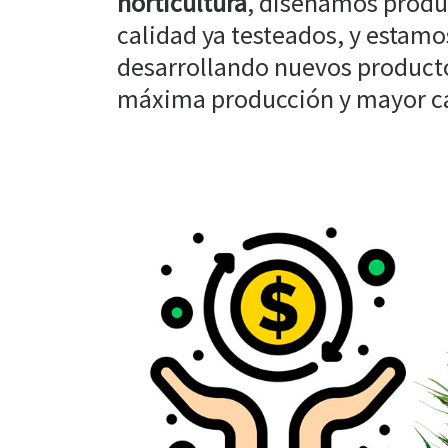
horticultura
, diseñamos produ
calidad ya testeados, y estam
desarrollando nuevos producto
máxima producción y mayor cal