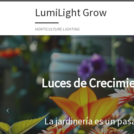
Skip to content
LumiLight Grow
HORTICULTURE LIGHTING
ón: Guía Completa para Cu
con Éxito
 gratificante que añade color y vid