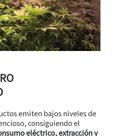
RRO
O
uctos emiten bajos niveles de
encioso, consiguiendo el
nsumo eléctrico, extracción y