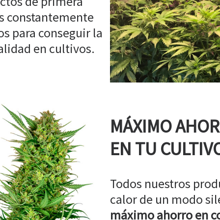
ctos de primera
os constantemente
s para conseguir la
idad en cultivos.
MÁXIMO AHO
EN TU CULTIV
Todos nuestros prod
calor de un modo sil
máximo ahorro en co