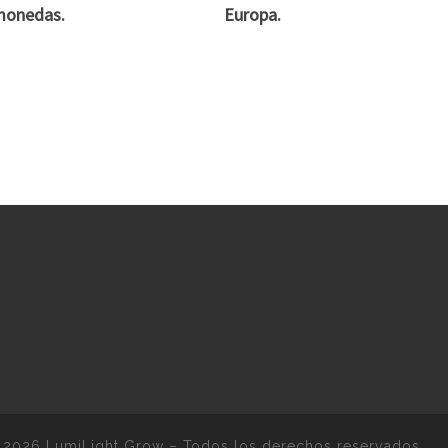
monedas.
Europa.
 2026
LumiLight Grow
–
Todos los derechos reservados